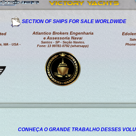
SECTION OF SHIPS FOR SALE WORLDWIDE
Atlantico Brokers Engenharia
ted
Edolen
e Assessoria Nava
l
Sal
Santos - SP - Seção Navios.
le, WA - USA -
Phones
Fone: 13 99781-0792 (whatsapp)
CONHEÇA O GRANDE TRABALHO DESSES VOLU